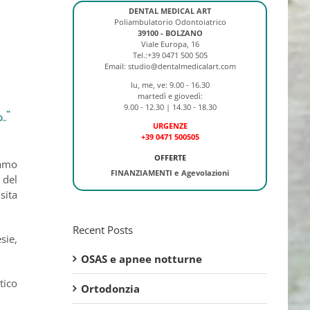
DENTAL MEDICAL ART
Poliambulatorio Odontoiatrico
39100 - BOLZANO
Viale Europa, 16
Tel.:+39 0471 500 505
Email: studio@dentalmedicalart.com
lu, me, ve: 9.00 - 16.30
martedì e giovedì:
9.00 - 12.30 | 14.30 - 18.30
URGENZE
+39 0471 500505
OFFERTE
iamo
FINANZIAMENTI e Agevolazioni
 del
sita
Recent Posts
sie,
OSAS e apnee notturne
tico
Ortodonzia