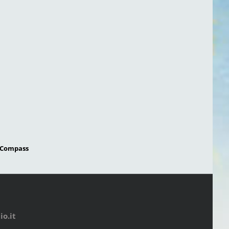
Compass
o.it