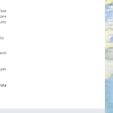
fase
tare
uito
ilo
enti
 per
nzia