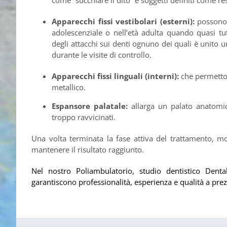
come “succhiare il dito” e soggetti definiti come res
Apparecchi fissi vestibolari (esterni):
possono e
adolescenziale o nell’età adulta quando quasi tu
degli attacchi sui denti ognuno dei quali è unito u
durante le visite di controllo.
Apparecchi fissi linguali (interni):
che permettono
metallico.
Espansore palatale:
allarga un palato anatomic
troppo ravvicinati.
Una volta terminata la fase attiva del trattamento, m
mantenere il risultato raggiunto.
Nel nostro Poliambulatorio, studio dentistico Denta
garantiscono professionalità, esperienza e qualità a prez