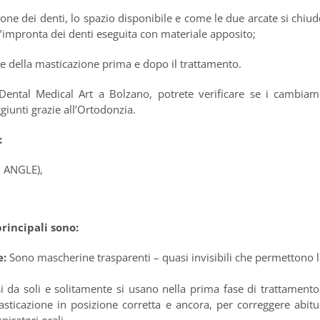
zione dei denti, lo spazio disponibile e come le due arcate si chiu
n’impronta dei denti eseguita con materiale apposito;
 e della masticazione prima e dopo il trattamento.
 Dental Medical Art a Bolzano, potrete verificare se i cambiam
giunti grazie all’Ortodonzia.
:
di ANGLE),
principali sono:
e
:
Sono mascherine trasparenti – quasi invisibili che permettono 
 da soli e solitamente si usano nella prima fase di trattamento
sticazione in posizione corretta e ancora, per correggere abitu